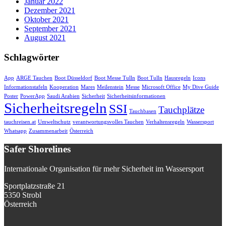
Januar 2022
Dezember 2021
Oktober 2021
September 2021
August 2021
Schlagwörter
App
ARGE Tauchen
Boot Düsseldorf
Boot Messe Tulln
Boot Tulln
Hausregeln
Icons
Informationstafeln
Kooperation
Mares
Meilenstein
Messe
Microsoft Office
My Dive Guide
Poster
PowerApp
Saudi Arabien
Sicherheit
Sicherheitsinformationen
Sicherheitsregeln
SSI
Tauchplätze
Tauchbasen
tauchreisen.at
Umweltschutz
verantwortungsvolles Tauchen
Verhaltensregeln
Wassersport
Whatsapp
Zusammenarbeit
Österreich
Safer Shorelines
Internationale Organisation für mehr Sicherheit im Wassersport
Sportplatzstraße 21
5350 Strobl
Österreich