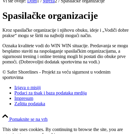
Vi ste ovdje:
Dom
1
/
Mreža
2
/
Spasilačke organizacije
Spasilačke organizacije
Kroz spasilačke organizacije i njihovu obuku, ideje i „Vodiči dobre
prakse“ mogu se širiti na najbolji mogući način.
Oznaka kvalitete vodi do WIN WIN situacije. Predavanja se mogu
besplatno staviti na raspolaganje spasilačkim organizacijama, a
sigurnosni trening i online trening mogli bi postati dio obuke prve
pomoći. (Dobrovoljni dodatak sportovima na vodi.)
© Safer Shorelines - Projekt za veću sigurnost u vodenim
sportovima
Izjava o misiji
Podaci za tisak i baza podataka medija
Impresum
Zaštita podataka
Pomaknite se na vrh
This site uses cookies. By continuing to browse the site, you are