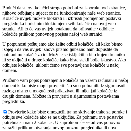
Budući da su ovi kolačići strogo potrebni za isporuku web stranice,
njihovo odbijanje utjecat će na funkcioniranje naše web stranice.
Kolačiće uvijek možete blokirati ili izbrisati promjenom postavki
preglednika i prisilnim blokiranjem svih kolačića na ovoj web
stranici. Ali to će vas uvijek potaknuti da prihvatite / odbijete
kolačiće prilikom ponovnog posjeta našoj web stranici.
U potpunosti poštujemo ako želite odbiti kolačiće, ali kako bismo
izbjegli da vas uvijek iznova pitamo ljubazno nam dopustite da
pohranimo kolačić za to. Možete se isključiti u bilo kojem trenutku
ili se uključiti u druge kolačiće kako biste stekli bolje iskustvo. Ako
odbijete kolačiće, uklonit ćemo sve postavljene kolačiće u našoj
domeni.
Pružamo vam popis pohranjenih kolačića na vašem računalu u našoj
domeni kako biste mogli provjeriti što smo pohranili. Iz sigurnosnih
razloga nismo u mogućnosti prikazivati ili mijenjati kolačiće iz
drugih domena. Možete ih provjeriti u sigurnosnim postavkama
preglednika.
Provjerite kako biste omogućili trajno skrivanje trake za poruke i
odbijte sve kolačiće ako se ne uključite. Za pohranu ove postavke
potrebna su nam 2 kolačića. U suprotnom će se od vas ponovno
zatražiti prilikom otvaranja novog prozora preglednika ili nove