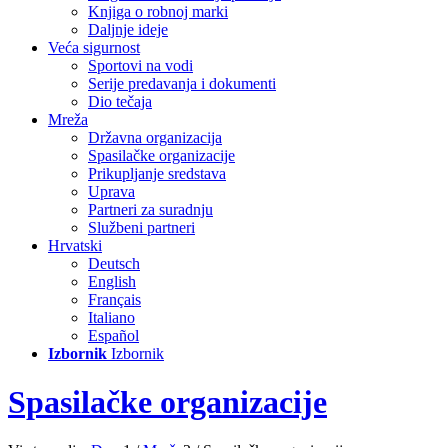
Knjiga o robnoj marki
Daljnje ideje
Veća sigurnost
Sportovi na vodi
Serije predavanja i dokumenti
Dio tečaja
Mreža
Državna organizacija
Spasilačke organizacije
Prikupljanje sredstava
Uprava
Partneri za suradnju
Službeni partneri
Hrvatski
Deutsch
English
Français
Italiano
Español
Izbornik
Izbornik
Spasilačke organizacije