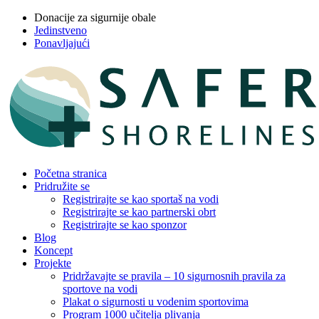
Donacije za sigurnije obale
Jedinstveno
Ponavljajući
Početna stranica
Pridružite se
Registrirajte se kao sportaš na vodi
Registrirajte se kao partnerski obrt
Registrirajte se kao sponzor
Blog
Koncept
Projekte
Pridržavajte se pravila – 10 sigurnosnih pravila za
sportove na vodi
Plakat o sigurnosti u vodenim sportovima
Program 1000 učitelja plivanja